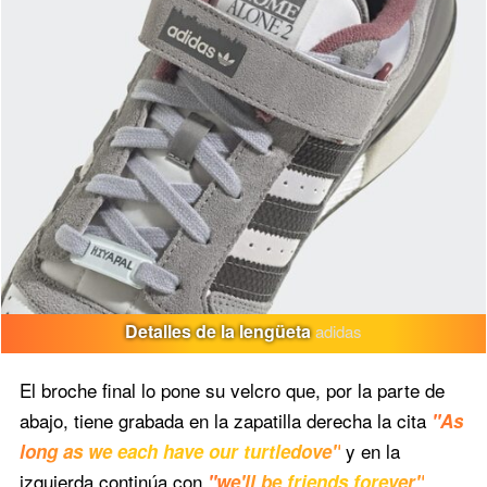
Detalles de la lengüeta
adidas
El broche final lo pone su velcro que, por la parte de
abajo, tiene grabada en la zapatilla derecha la cita
"As
y en la
long as we each have our turtledove"
izquierda continúa con
,
"we'll be friends forever"