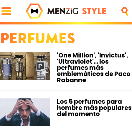
PERFUMES
PORTADA
OCIO
FAMA
REDES
GOURMET
MOTOR
PAREJA
LUJO
'One Million', 'Invictus',
'Ultraviolet'... los
STYLE
perfumes más
ZAPATOS
ZAPATILLAS
ROPA
PIEL
PELO
emblemáticos de Paco
BARBA
RELOJES
GAFAS
PERFUMES
Rabanne
FIT
SALUD
DIETAS
CROSSFIT
Los 5 perfumes para
ENTRENAMIENTO
LESIONES
hombre más populares
del momento
TECH
MÓVILES
FOTO
NEGOCIOS
CIENCIA