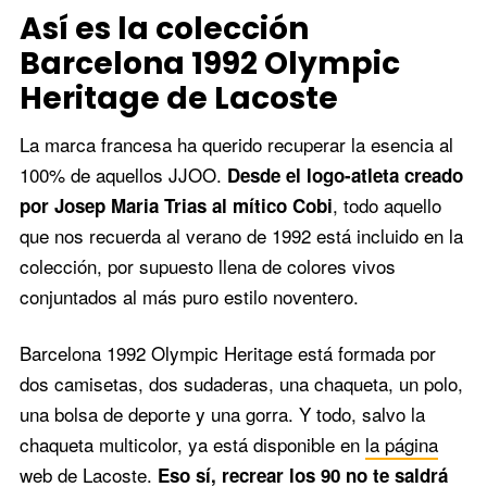
Así es la colección
Barcelona 1992 Olympic
Heritage de Lacoste
 principales de
La marca francesa ha querido recuperar la esencia al
n Barcelona
Gorra blanca con el logo de
Polo y pantalón 
itage
Barcelona '92
Barcelona '92
100% de aquellos JJOO.
Desde el logo-atleta creado
, todo aquello
por Josep Maria Trias al mítico Cobi
que nos recuerda al verano de 1992 está incluido en la
colección, por supuesto llena de colores vivos
conjuntados al más puro estilo noventero.
Barcelona 1992 Olympic Heritage está formada por
dos camisetas, dos sudaderas, una chaqueta, un polo,
una bolsa de deporte y una gorra. Y todo, salvo la
chaqueta multicolor, ya está disponible en
la página
web de Lacoste
.
Eso sí, recrear los 90 no te saldrá