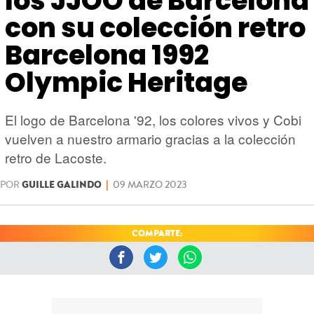
los JJOO de Barcelona
HARDWARE
GEEK
con su colección retro
Barcelona 1992
Olympic Heritage
El logo de Barcelona '92, los colores vivos y Cobi
vuelven a nuestro armario gracias a la colección
retro de Lacoste.
POR
GUILLE GALINDO
|
09 MARZO 2023
COMPARTE: