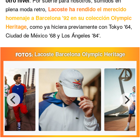
. Por suerte para nosotros, sumidos en
otro nivel
plena moda retro,
Lacoste ha rendido el merecido
homenaje a Barcelona '92 en su colección Olympic
, como ya hiciera previamente con Tokyo '64,
Heritage
Ciudad de México '68 y Los Ángeles '84'.
Lacoste Barcelona Olympic Heritage