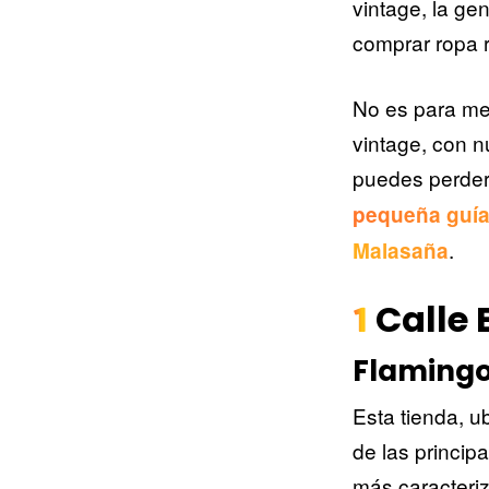
vintage, la ge
comprar ropa r
No es para me
vintage, con n
puedes perder
pequeña guía 
.
Malasaña
Calle 
1
Flamingo
Esta tienda, u
de las princip
más caracteriz