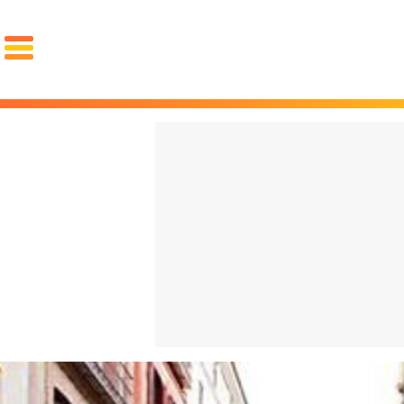
PORTADA
El choc
OCIO
FAMA
REDES
volvien
GOURMET
MOTOR
PAREJA
español
LUJO
cuesta 
STYLE
La "Gen
ZAPATOS
ZAPATILLAS
ROPA
qué arr
PIEL
PELO
BARBA
español
RELOJES
GAFAS
PERFUMES
PSOE y
FIT
SALUD
DIETAS
CROSSFIT
ENTRENAMIENTO
LESIONES