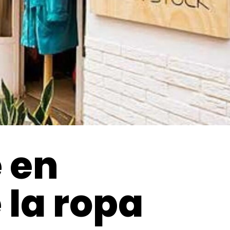
 en
 la ropa