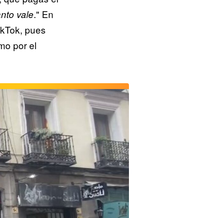
." En
anto vale
ikTok, pues
mo por el