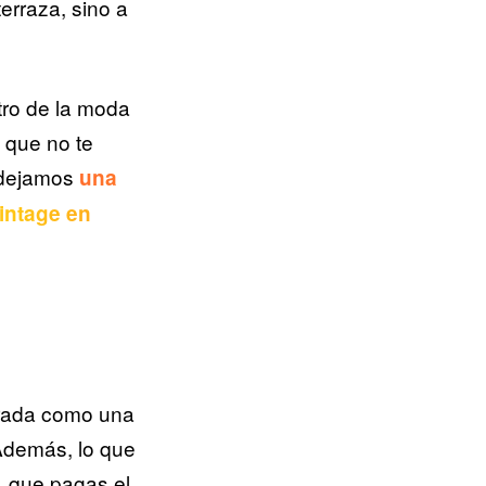
erraza, sino a
tro de la moda
 que no te
e dejamos
una
intage en
erada como una
 Además, lo que
, que pagas el