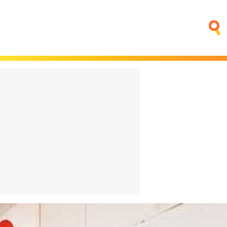
fino que
Trump quiere poner una
ntar
central nuclear en la Luna
sica
antes que China
4 horas
El bigote vuelve a estar de
moda. ¿Es que ya nadie se
na:
acuerda de Aznar?
o o es