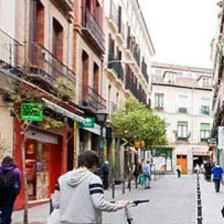
TECH
MÓVILES
FOTO
NEGOCIOS
CIENCIA
HARDWARE
GEEK