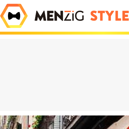
olate que está
El iPhone Air es tan 
do locos a los
Apple tuvo que inve
es viene de Dubái y
nuevas leyes de la fí
hasta 600€ en eBay
para que existiera
eración Vox": por
¡Increíble! Colas de 
asa entre los jóvenes
para comprar estos
es y destroza a
muñecos en Barcelo
 PP
¿has perdido el juici
puro marketing?