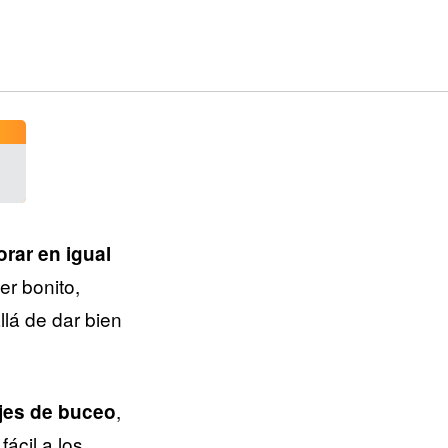
rar en igual
er bonito,
lá de dar bien
,
ojes de buceo
ácil a los