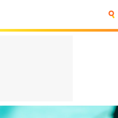
fino que
Trump quiere poner una
ntar
central nuclear en la Luna
sica
antes que China
4 horas
El bigote vuelve a estar de
moda. ¿Es que ya nadie se
na:
acuerda de Aznar?
o o es