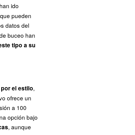
 han ido
y que pueden
os datos del
 de buceo han
ste tipo a su
,
por el estilo
vo ofrece un
esión a 100
ena opción bajo
, aunque
cas