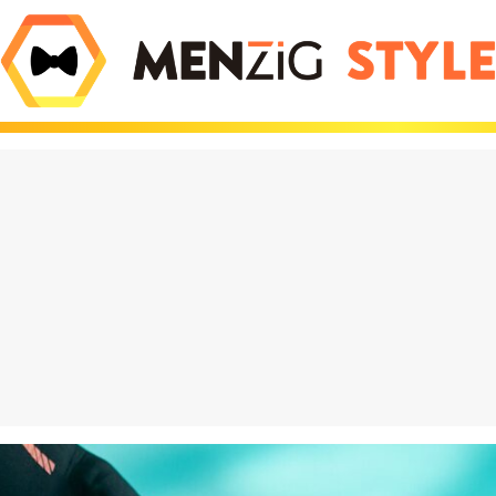
olate que está
El iPhone Air es tan 
do locos a los
Apple tuvo que inve
es viene de Dubái y
nuevas leyes de la fí
hasta 600€ en eBay
para que existiera
eración Vox": por
¡Increíble! Colas de 
asa entre los jóvenes
para comprar estos
es y destroza a
muñecos en Barcelo
 PP
¿has perdido el juici
puro marketing?