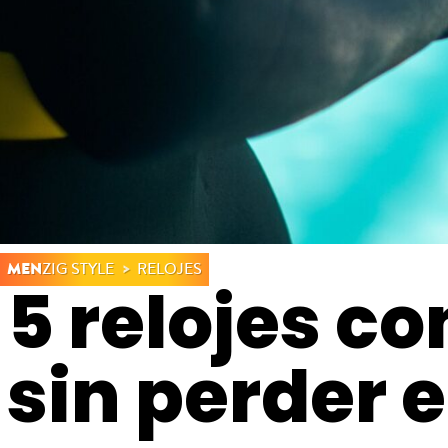
MEN
ZIG STYLE
RELOJES
5 relojes c
sin perder e