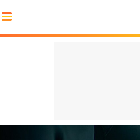
PORTADA
El choc
OCIO
FAMA
REDES
volvien
GOURMET
MOTOR
PAREJA
español
LUJO
cuesta 
STYLE
La "Gen
ZAPATOS
ZAPATILLAS
ROPA
qué arr
PIEL
PELO
BARBA
español
RELOJES
GAFAS
PERFUMES
PSOE y
FIT
SALUD
DIETAS
CROSSFIT
ENTRENAMIENTO
LESIONES