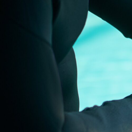
TECH
MÓVILES
FOTO
NEGOCIOS
CIENCIA
HARDWARE
GEEK