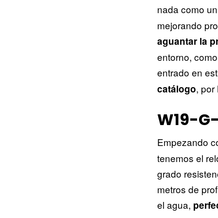
nada como u
mejorando pro
aguantar la p
entorno, como
entrado en es
, por
catálogo
W19-G-
Empezando co
tenemos el rel
grado resisten
metros de prof
el agua,
perfe