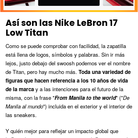
Así son las Nike LeBron 17
Low Titan
Como se puede comprobar con facilidad, la zapatilla
 color
está llena de logos, símbolos y palabras. Sin ir más
Las Nike LeBron 17 Low
Las Nike LeBro
e en las Nike
Titan combinan con
Titan están car
ow Titan.
lejos, justo debajo del swoosh podemos ver el nombre
cualquier estilo.
simbología.
de Titan, pero hay mucho más.
Toda una variedad de
figuras que hacen referencia a los 10 años de vida
y a las intenciones para el futuro de la
de la marca
misma, con la frase "
" ("
From Manila to the world
De
") incluida en el exterior y el interior de
Manila al mundo
las sneakers.
Y quién mejor para reflejar un impacto global que