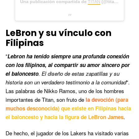
Una publicación compartida de
TITAN
(@titan_22) el
21 
LeBron y su vínculo con
Filipinas
"
Lebron ha tenido siempre una profunda conexión
con los filipinos, al compartir su amor sincero por
el baloncesto
. El diseño de estas zapatillas y su
".
historia son un verdadero testimonio a la comunidad
Las palabras de Nikko Ramos, uno de los hombres
importantes de Titan, son fruto de
la devoción (para
muchos desconocida) que existe en Filipinas hacia
.
el baloncesto y hacia la figura de LeBron James
De hecho, el jugador de los Lakers ha visitado varias