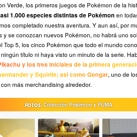
n Verde, los primeros juegos de Pokémon de la hist
en todas
asi 1.000 especies distintas de Pokémon
emos completado nuestra aventura. Y aun así, por 
s y se conozcan nuevos Pokémon, no habrá uno solo
el Top 5, los cinco Pokémon que todo el mundo con
ningún título ni haya visto un minuto de la serie. Ha
Pikachu y los tres iniciales de la primera generac
, uno de l
harmander y Squirtle; así como Gengar
y con más merchandising alrededor.
Colección Pokémon x PUMA