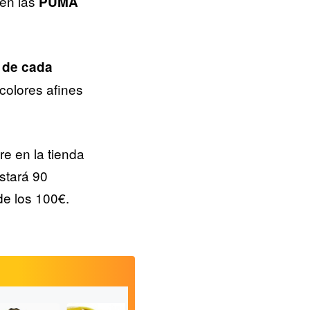
 en las
PUMA
o de cada
y colores afines
e en la tienda
stará 90
de los 100€.