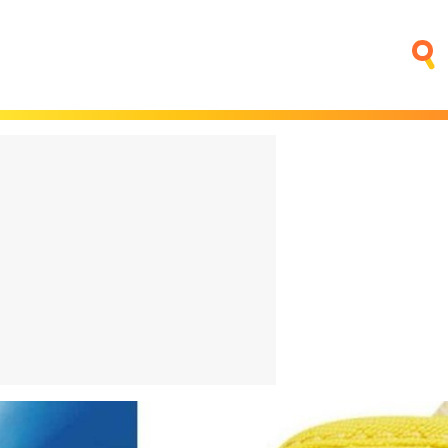
fino que
Trump quiere poner una
ntar
central nuclear en la Luna
sica
antes que China
4 horas
El bigote vuelve a estar de
moda. ¿Es que ya nadie se
na:
acuerda de Aznar?
o o es