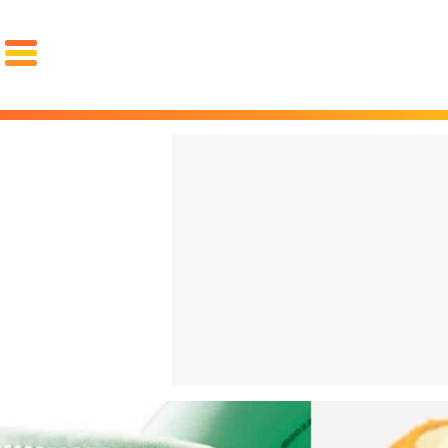
PORTADA
El choc
OCIO
FAMA
REDES
volvien
GOURMET
MOTOR
PAREJA
español
LUJO
cuesta 
STYLE
La "Gen
ZAPATOS
ZAPATILLAS
ROPA
qué arr
PIEL
PELO
BARBA
español
RELOJES
GAFAS
PERFUMES
PSOE y
FIT
SALUD
DIETAS
CROSSFIT
ENTRENAMIENTO
LESIONES