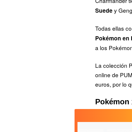
Charmander ti
y Genga
Suede
Todas ellas c
Pokémon en l
a los Pokémon 
La colección 
online de PUMA
euros, por lo 
Pokémon x