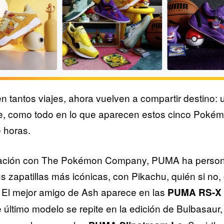
tantos viajes, ahora vuelven a compartir destino: 
 como todo en lo que aparecen estos cinco Pokém
 horas.
 PUMA
La colección Pokémon x
Pokémon x PU
ración con The Pokémon Company, PUMA ha persona
Lo 'Charmander'
PUMA, al completo
Blaze Court 'Ge
 zapatillas más icónicas, con Pikachu, quién si no,
 El mejor amigo de Ash aparece en las
PUMA RS-X
e último modelo se repite en la edición de Bulbasaur