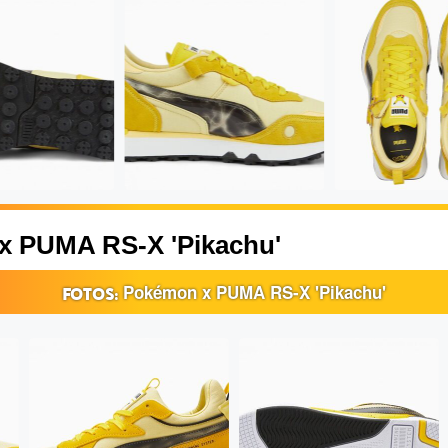
x PUMA RS-X 'Pikachu'
Pokémon x PUMA RS-X 'Pikachu'
Las PUMA Ride
Lateral de las PUMA Rider
'Pikachu', desde
as Pokémon x
FV donde se ven los
podemos ver a P
 FV 'Pikachu'
relámpagos
plantilla