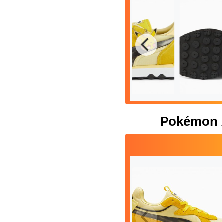
Pokémon 
Lateral de las Pokémon x
PUMA Rider FV, donde
Suela de l
podemos ver a Pikachu
PUMA Rider