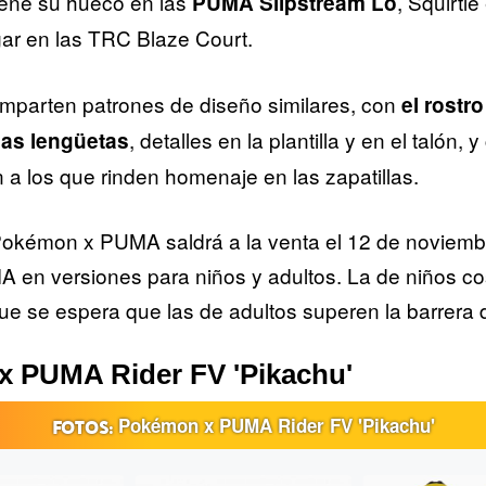
ene su hueco en las
, Squirtle
PUMA Slipstream Lo
r en las TRC Blaze Court.
omparten patrones de diseño similares, con
el rostr
, detalles en la plantilla y en el talón, 
as lengüetas
a los que rinden homenaje en las zapatillas.
Pokémon x PUMA saldrá a la venta el 12 de noviembr
 en versiones para niños y adultos. La de niños co
que se espera que las de adultos superen la barrera 
 PUMA Rider FV 'Pikachu'
Pokémon x PUMA Rider FV 'Pikachu'