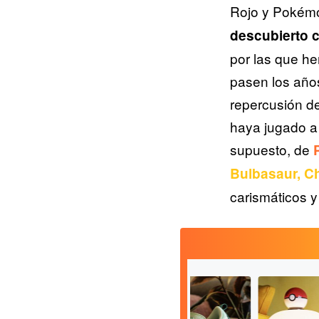
Rojo y Pokémo
descubierto c
por las que h
pasen los año
repercusión d
haya jugado a 
supuesto, de
Bulbasaur, C
carismáticos 