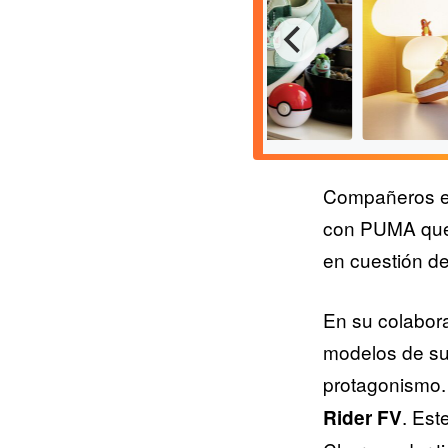
Compañeros en 
con PUMA que,
en cuestión de
Pokémon x PUMA Rider FV
Pokémon x
En su colabo
'Bulbasaur'
Slipstream 
modelos de sus
protagonismo.
. Est
Rider FV