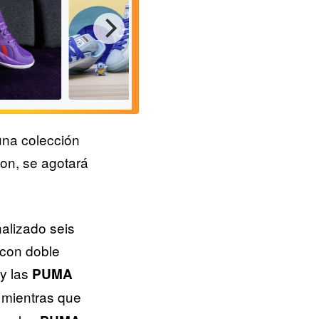
una colección
on, se agotará
Pikachu, protagonist
MA TRC
Pokémon x PUMA Suede
PUMA Rider FV y l
lizado seis
ngar'
'Squirtle'
RS-RX
 con doble
y las
PUMA
, mientras que