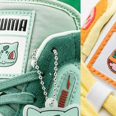
TECH
MÓVILES
FOTO
NEGOCIOS
CIENCIA
HARDWARE
GEEK