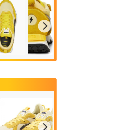
r FV
 arriba:
Talón de las Pokémon x
La lengüeta de las
ichu en la
PUMA Rider FV 'Pikachu',
Pokémon x PUMA Ri
con la señal del rayo
'Pikachu'