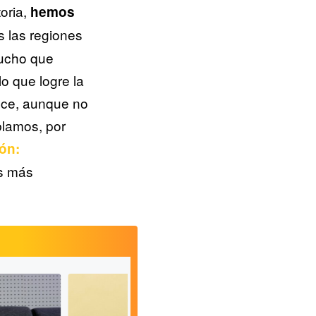
oria,
hemos
 las regiones
mucho que
 que logre la
oce, aunque no
blamos, por
ión:
os más