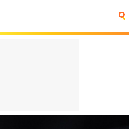
fino que
Trump quiere poner una
ntar
central nuclear en la Luna
sica
antes que China
4 horas
El bigote vuelve a estar de
moda. ¿Es que ya nadie se
na:
acuerda de Aznar?
o o es