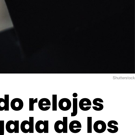
Shutterstock
do relojes
egada de los