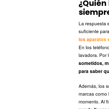
¿Quién 
siempr
La respuesta 
suficiente par
los aparatos 
En los teléfon
lavadora. Por 
sometidos, m
para saber qu
Además, los sm
marcas como F
momento. Al fi