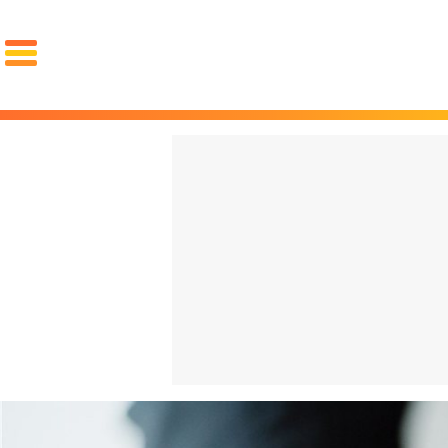
PORTADA
El choc
OCIO
FAMA
REDES
volvien
GOURMET
MOTOR
PAREJA
español
LUJO
cuesta 
STYLE
La "Gen
ZAPATOS
ZAPATILLAS
ROPA
qué arr
PIEL
PELO
BARBA
español
RELOJES
GAFAS
PERFUMES
PSOE y
FIT
SALUD
DIETAS
CROSSFIT
ENTRENAMIENTO
LESIONES