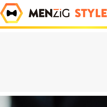
olate que está
El iPhone Air es tan 
do locos a los
Apple tuvo que inve
es viene de Dubái y
nuevas leyes de la fí
hasta 600€ en eBay
para que existiera
eración Vox": por
¡Increíble! Colas de 
asa entre los jóvenes
para comprar estos
es y destroza a
muñecos en Barcelo
 PP
¿has perdido el juici
puro marketing?