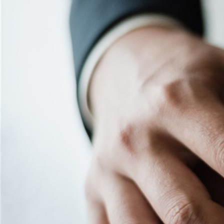
TECH
MÓVILES
FOTO
NEGOCIOS
CIENCIA
HARDWARE
GEEK