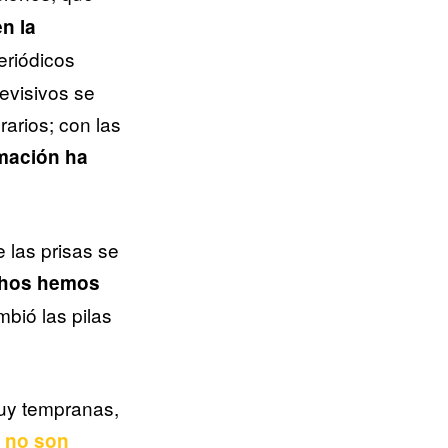
en la
eriódicos
evisivos se
rarios; con las
rmación ha
 las prisas se
hos hemos
mbió las pilas
uy tempranas,
e no son