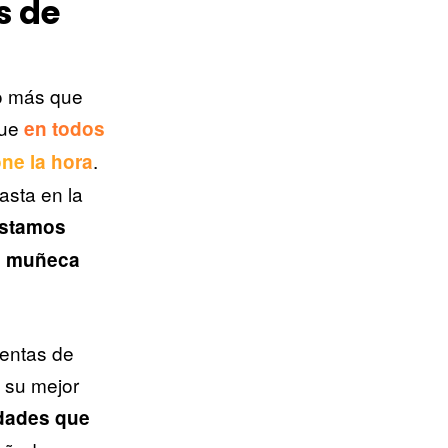
s de
vo más que
que
en todos
.
one la hora
asta en la
estamos
su muñeca
ventas de
 su mejor
idades que