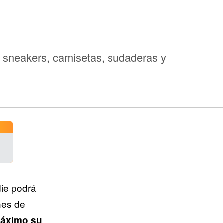
e sneakers, camisetas, sudaderas y
die podrá
ones de
máximo su