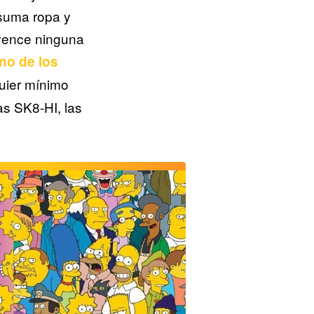
e suma ropa y
nvence ninguna
no de los
quier mínimo
las SK8-HI, las