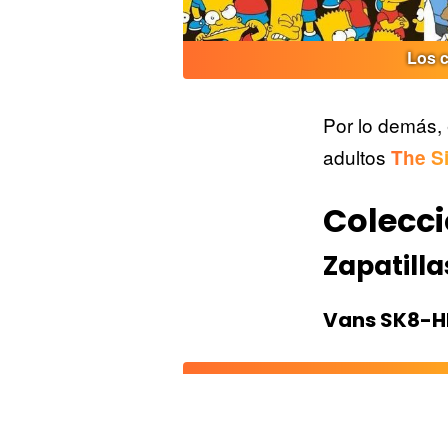
Los c
Por lo demás, 
adultos
The S
Colecci
Zapatilla
Vans SK8-H