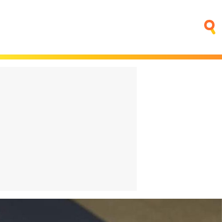
fino que
Trump quiere poner una
ntar
central nuclear en la Luna
sica
antes que China
4 horas
El bigote vuelve a estar de
moda. ¿Es que ya nadie se
na:
acuerda de Aznar?
o o es