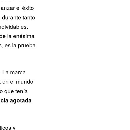
lcanzar el éxito
 durante tanto
nolvidables.
de la enésima
s, es la prueba
. La marca
ia en el mundo
to que tenía
ecía agotada
icos y