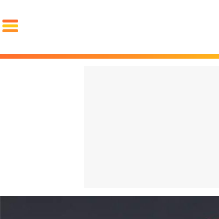
PORTADA
El choc
OCIO
FAMA
REDES
volvien
GOURMET
MOTOR
PAREJA
español
LUJO
cuesta 
STYLE
La "Gen
ZAPATOS
ZAPATILLAS
ROPA
qué arr
PIEL
PELO
BARBA
español
RELOJES
GAFAS
PERFUMES
PSOE y
FIT
SALUD
DIETAS
CROSSFIT
ENTRENAMIENTO
LESIONES