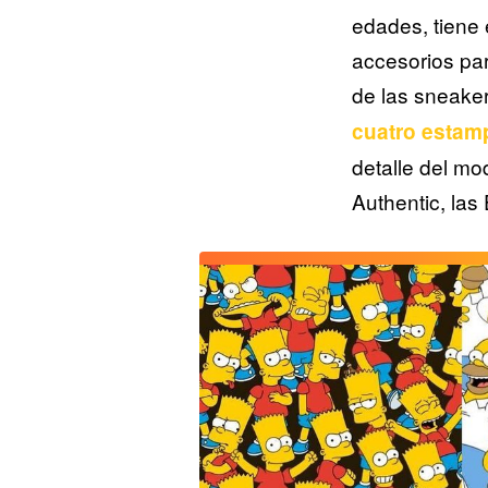
edades, tiene e
accesorios par
de las sneake
cuatro estam
detalle del mod
Authentic, las 