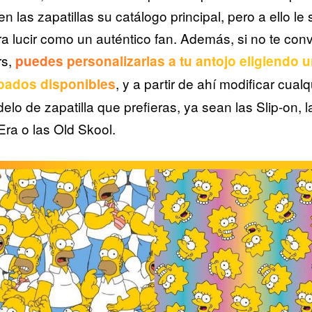
n las zapatillas su catálogo principal, pero a ello l
a lucir como un auténtico fan. Además, si no te co
rs,
puedes personalizarlas a tu antojo eligiendo u
, y a partir de ahí modificar cual
pados disponibles
elo de zapatilla que prefieras, ya sean las Slip-on, 
Era o las Old Skool.