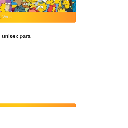
s.
Vans
n unisex para