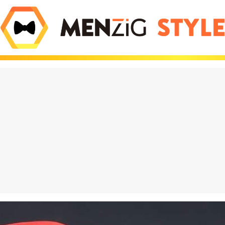
olate que está
El iPhone Air es tan 
do locos a los
Apple tuvo que inve
es viene de Dubái y
nuevas leyes de la fí
hasta 600€ en eBay
para que existiera
eración Vox": por
¡Increíble! Colas de 
asa entre los jóvenes
para comprar estos
es y destroza a
muñecos en Barcelo
 PP
¿has perdido el juici
puro marketing?