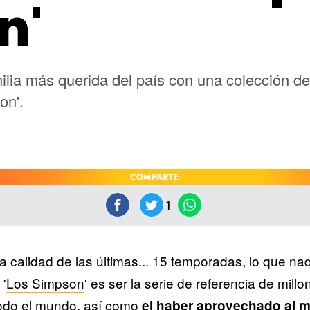
n'
lia más querida del país con una colección d
on'.
COMPARTE:
1
a calidad de las últimas... 15 temporadas, lo que na
'
Los Simpson
' es ser la serie de referencia de mill
odo el mundo, así como
el haber aprovechado al 