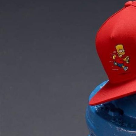
TECH
MÓVILES
FOTO
NEGOCIOS
CIENCIA
HARDWARE
GEEK