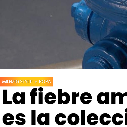
MEN
ZIG STYLE
ROPA
La fiebre am
es la colec