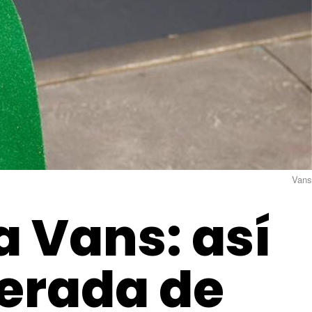
Vans
a Vans: así
perada de