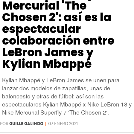
HARDWARE
GEEK
Mercurial 'The
Chosen 2': así es la
espectacular
colaboración entre
LeBron James y
Kylian Mbappé
Kylian Mbappé y LeBron James se unen para
lanzar dos modelos de zapatillas, unas de
baloncesto y otras de fútbol: así son las
espectaculares Kylian Mbappé x Nike LeBron 18 y
Nike Mercurial Superfly 7 'The Chosen 2'.
POR
GUILLE GALINDO
|
07 ENERO 2021