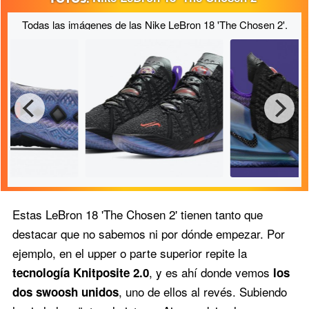
Todas las imágenes de las Nike LeBron 18 'The Chosen 2'.
Estas LeBron 18 'The Chosen 2' tienen tanto que
destacar que no sabemos ni por dónde empezar. Por
ejemplo, en el upper o parte superior repite la
, y es ahí donde vemos
tecnología Knitposite 2.0
los
las Kylian
Así son las Kylian Mbappé x
Uno de los later
, uno de ellos al revés. Subiendo
dos swoosh unidos
ike LeBron 18
Nike LeBron 18 'The
Kylian Mbappé x
 2'.
Chosen 2'.
LeBron 18 'The 