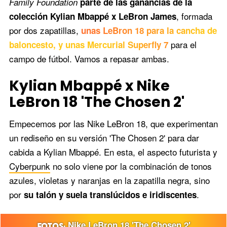
Family Foundation
parte de las ganancias de la
, formada
colección Kylian Mbappé x LeBron James
por dos zapatillas,
unas LeBron 18 para la cancha de
para el
baloncesto, y unas Mercurial Superfly 7
campo de fútbol. Vamos a repasar ambas.
Kylian Mbappé x Nike
LeBron 18 'The Chosen 2'
Empecemos por las Nike LeBron 18, que experimentan
un rediseño en su versión 'The Chosen 2' para dar
cabida a Kylian Mbappé. En esta, el aspecto futurista y
Cyberpunk
no solo viene por la combinación de tonos
azules, violetas y naranjas en la zapatilla negra, sino
por
.
su talón y suela translúcidos e iridiscentes
Nike LeBron 18 'The Chosen 2'