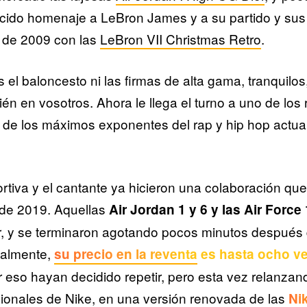
cido homenaje a LeBron James y a su partido y sus 
 de 2009 con las
LeBron VII Christmas Retro
.
s el baloncesto ni las firmas de alta gama, tranquilo
n en vosotros. Ahora le llega el turno a uno de los 
de los máximos exponentes del rap y hip hop actual
tiva y el cantante ya hicieron una colaboración que s
de 2019. Aquellas
Air Jordan 1 y 6 y las Air Force 
or, y se terminaron agotando pocos minutos después d
ualmente,
su precio en la reventa
es hasta ocho v
eso hayan decidido repetir, pero esta vez relanzan
ionales de Nike, en una versión renovada de las
Ni