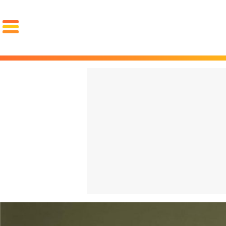
PORTADA
El choc
OCIO
FAMA
REDES
volvien
GOURMET
MOTOR
PAREJA
español
LUJO
cuesta 
STYLE
La "Gen
ZAPATOS
ZAPATILLAS
ROPA
qué arr
PIEL
PELO
BARBA
español
RELOJES
GAFAS
PERFUMES
PSOE y
FIT
SALUD
DIETAS
CROSSFIT
ENTRENAMIENTO
LESIONES