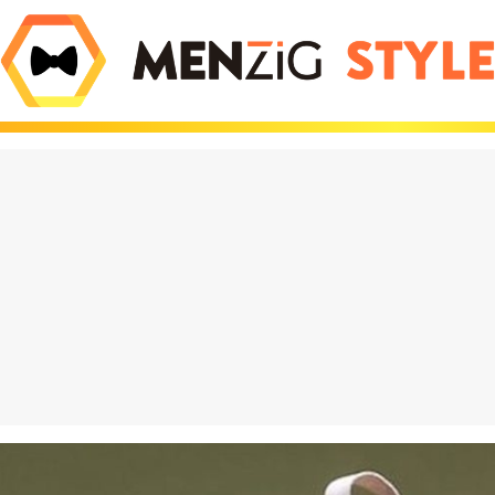
olate que está
El iPhone Air es tan 
do locos a los
Apple tuvo que inve
es viene de Dubái y
nuevas leyes de la fí
hasta 600€ en eBay
para que existiera
eración Vox": por
¡Increíble! Colas de 
asa entre los jóvenes
para comprar estos
es y destroza a
muñecos en Barcelo
 PP
¿has perdido el juici
puro marketing?