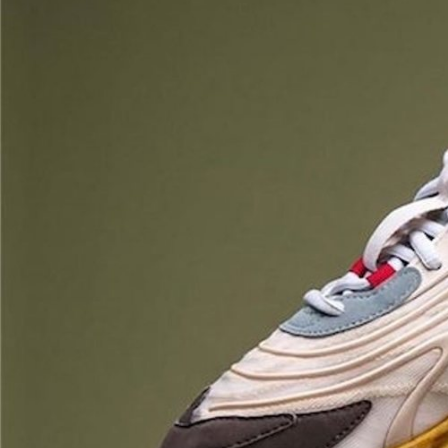
TECH
MÓVILES
FOTO
NEGOCIOS
CIENCIA
HARDWARE
GEEK