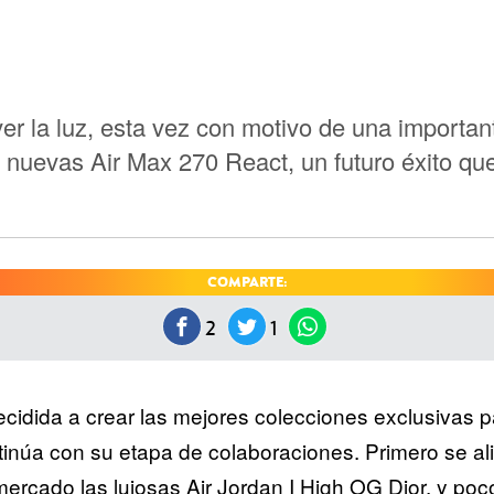
er la luz, esta vez con motivo de una important
as nuevas Air Max 270 React, un futuro éxito qu
COMPARTE:
2
1
cidida a crear las mejores colecciones exclusivas p
ntinúa con su etapa de colaboraciones. Primero se al
mercado las lujosas
Air Jordan I High OG Dior
, y po