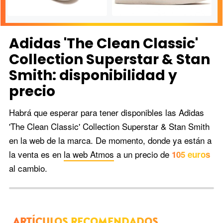
Adidas 'The Clean Classic'
Collection Superstar & Stan
Smith: disponibilidad y
precio
Vista lateral de las Adidas
Así son las Adidas 'The
'The Clean Classics'
Clean Classics' Superstar.
Superstar.
Habrá que esperar para tener disponibles las Adidas
'The Clean Classic' Collection Superstar & Stan Smith
en la web de la marca. De momento, donde ya están a
la venta es en
la web Atmos
a un precio de
105 euros
al cambio.
ARTÍCULOS RECOMENDADOS