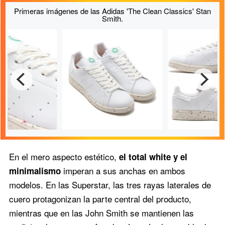
Primeras imágenes de las Adidas 'The Clean Classics' Stan
Smith.
En el mero aspecto estético,
el total white y el
imperan a sus anchas en ambos
minimalismo
modelos. En las Superstar, las tres rayas laterales de
cuero protagonizan la parte central del producto,
as laterales
de las Adidas
Vista lateral de 
mientras que en las John Smith se mantienen las
Classics' Stan
Así son las Adidas 'The
'The Clean Class
Clean Classics' Stan Smith.
Smith.