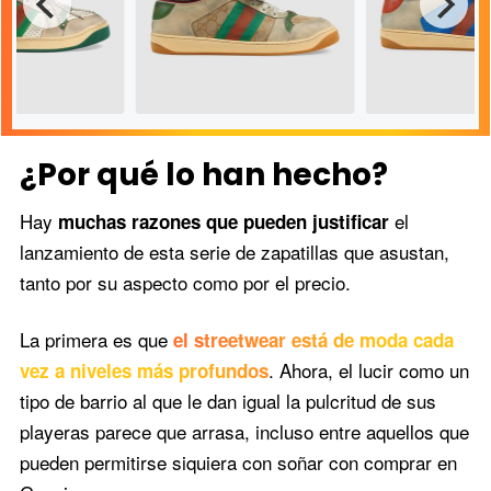
¿Por qué lo han hecho?
Hay
el
muchas razones que pueden justificar
lanzamiento de esta serie de zapatillas que asustan,
tanto por su aspecto como por el precio.
la corona de esta
ene un precio
Otro modelo, en
 1.200 euros.
El botín cuesta 730 euros.
780 euros.
La primera es que
el streetwear está de moda cada
. Ahora, el lucir como un
vez a niveles más profundos
tipo de barrio al que le dan igual la pulcritud de sus
playeras parece que arrasa, incluso entre aquellos que
pueden permitirse siquiera con soñar con comprar en