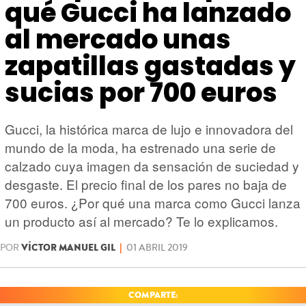
HARDWARE
GEEK
qué Gucci ha lanzado
al mercado unas
zapatillas gastadas y
sucias por 700 euros
Gucci, la histórica marca de lujo e innovadora del
mundo de la moda, ha estrenado una serie de
calzado cuya imagen da sensación de suciedad y
desgaste. El precio final de los pares no baja de
700 euros. ¿Por qué una marca como Gucci lanza
un producto así al mercado? Te lo explicamos.
POR
VÍCTOR MANUEL GIL
|
01 ABRIL 2019
COMPARTE: