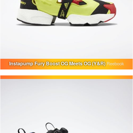
Instapump Fury Boost OG Meets OG (Y&R)
Reebook