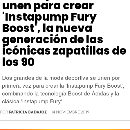
HARDWARE
GEEK
unen para crear
'Instapump Fury
Boost', la nueva
generación de las
icónicas zapatillas de
los 90
Dos grandes de la moda deportiva se unen por
primera vez para crear la 'Instapump Fury Boost',
combinando la tecnología Boost de Adidas y la
clásica 'Instapump Fury'.
POR
PATRICIA BADAJOZ
|
14 NOVIEMBRE 2019