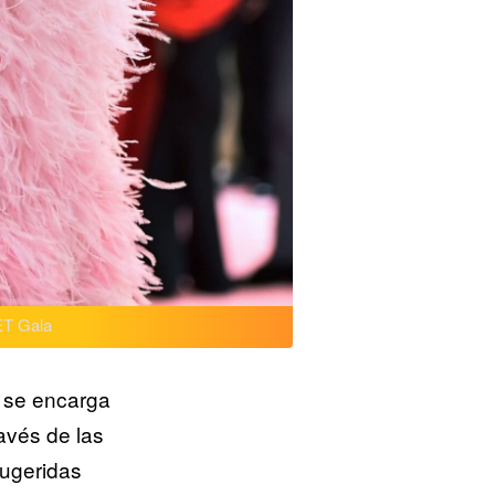
T Gala
 se encarga
avés de las
sugeridas