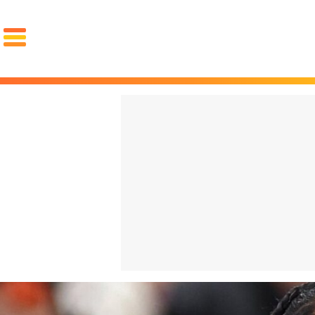
PORTADA
El choc
OCIO
FAMA
REDES
volvien
GOURMET
MOTOR
PAREJA
español
LUJO
cuesta 
STYLE
La "Gen
ZAPATOS
ZAPATILLAS
ROPA
qué arr
PIEL
PELO
BARBA
español
RELOJES
GAFAS
PERFUMES
PSOE y
FIT
SALUD
DIETAS
CROSSFIT
ENTRENAMIENTO
LESIONES