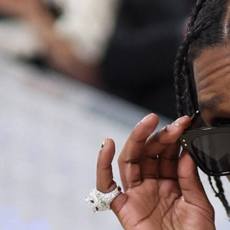
TECH
MÓVILES
FOTO
NEGOCIOS
CIENCIA
HARDWARE
GEEK