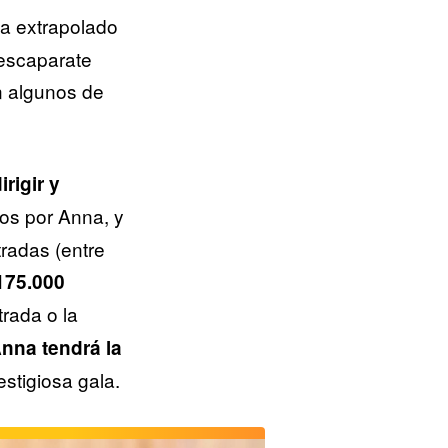
ha extrapolado
 escaparate
n algunos de
rigir y
dos por Anna, y
tradas (entre
175.000
trada o la
nna tendrá la
stigiosa gala.