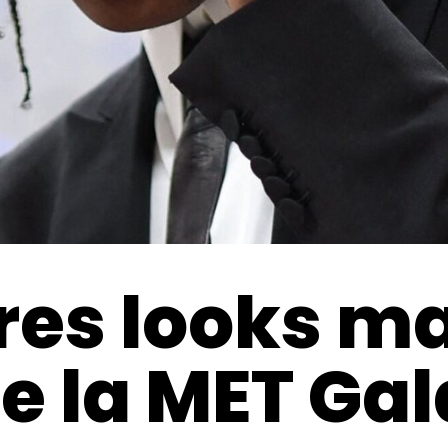
res looks m
de la MET Gal