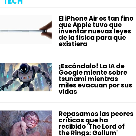
TECH
El iPhone Air es tan fino
que Apple tuvo que
inventar nuevas leyes
de la física para que
existiera
¡Escándalo! La IA de
Google miente sobre
tsunami mientras
miles evacuan por sus
vidas
Repasamos las peores
críticas que ha
recibido 'The Lord of
the Rings: Gollum'