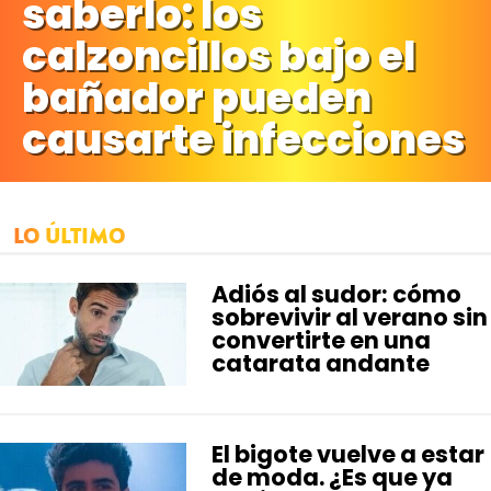
saberlo: los
HARDWARE
GEEK
calzoncillos bajo el
bañador pueden
causarte infecciones
LO ÚLTIMO
Adiós al sudor: cómo
sobrevivir al verano sin
convertirte en una
catarata andante
El bigote vuelve a estar
de moda. ¿Es que ya