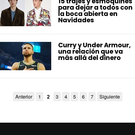
15 trajes y esmóquines
para dejar a todos con
la boca abierta en
Navidades
Curry y Under Armour,
una relación que va
más allá del dinero
Anterior
1
2
3
4
5
6
7
Siguiente