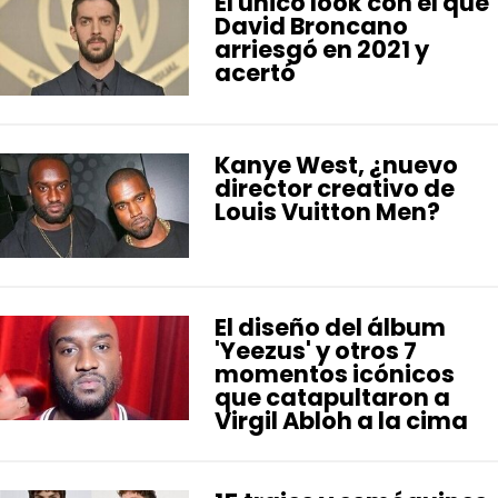
El único look con el que
David Broncano
arriesgó en 2021 y
acertó
Kanye West, ¿nuevo
director creativo de
Louis Vuitton Men?
El diseño del álbum
'Yeezus' y otros 7
momentos icónicos
que catapultaron a
Virgil Abloh a la cima