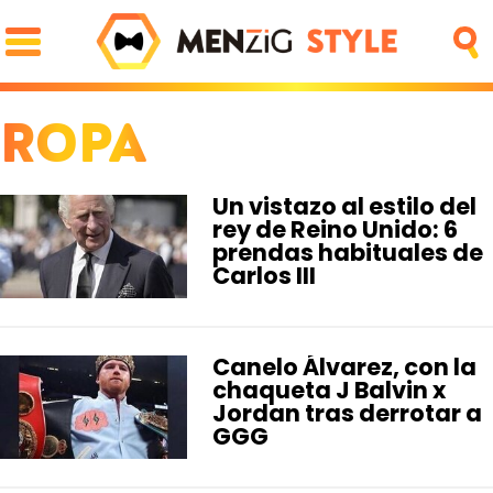
ROPA
PORTADA
OCIO
FAMA
REDES
GOURMET
MOTOR
PAREJA
LUJO
Un vistazo al estilo del
rey de Reino Unido: 6
STYLE
prendas habituales de
ZAPATOS
ZAPATILLAS
ROPA
PIEL
PELO
Carlos III
BARBA
RELOJES
GAFAS
PERFUMES
FIT
Canelo Álvarez, con la
SALUD
DIETAS
CROSSFIT
chaqueta J Balvin x
ENTRENAMIENTO
LESIONES
Jordan tras derrotar a
GGG
TECH
MÓVILES
FOTO
NEGOCIOS
CIENCIA